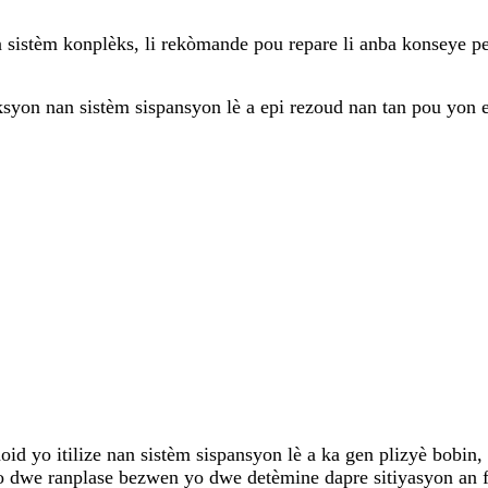
on sistèm konplèks, li rekòmande pou repare li anba konseye
ksyon nan sistèm sispansyon lè a epi rezoud nan tan pou yon e
id yo itilize nan sistèm sispansyon lè a ka gen plizyè bobin
yo dwe ranplase bezwen yo dwe detèmine dapre sitiyasyon an f