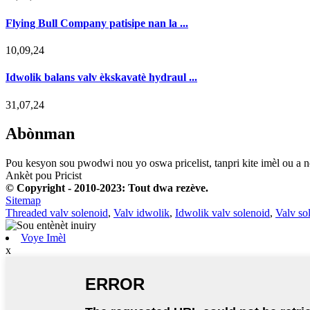
Flying Bull Company patisipe nan la ...
10,09,24
Idwolik balans valv èkskavatè hydraul ...
31,07,24
Abònman
Pou kesyon sou pwodwi nou yo oswa pricelist, tanpri kite imèl ou a n
Ankèt pou Pricist
© Copyright - 2010-2023: Tout dwa rezève.
Sitemap
Threaded valv solenoid
,
Valv idwolik
,
Idwolik valv solenoid
,
Valv so
Voye Imèl
x