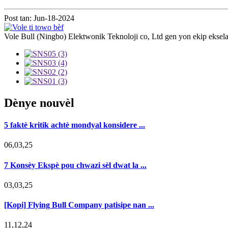
Post tan: Jun-18-2024
Vole Bull (Ningbo) Elektwonik Teknoloji co, Ltd gen yon ekip eksel
Dènye nouvèl
5 faktè kritik achtè mondyal konsidere ...
06,03,25
7 Konsèy Ekspè pou chwazi sèl dwat la ...
03,03,25
[Kopi] Flying Bull Company patisipe nan ...
11,12,24