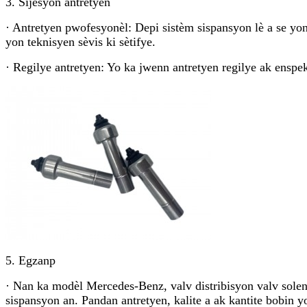
3. Sijesyon antretyen
· Antretyen pwofesyonèl: Depi sistèm sispansyon lè a se y
yon teknisyen sèvis ki sètifye.
· Regilye antretyen: Yo ka jwenn antretyen regilye ak enspe
5. Egzanp
· Nan ka modèl Mercedes-Benz, valv distribisyon valv soleno
sispansyon an. Pandan antretyen, kalite a ak kantite bobin 