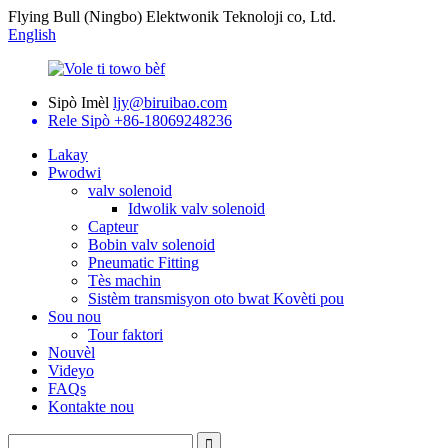
Flying Bull (Ningbo) Elektwonik Teknoloji co, Ltd.
English
Sipò Imèl
ljy@biruibao.com
Rele Sipò
+86-18069248236
Lakay
Pwodwi
valv solenoid
Idwolik valv solenoid
Capteur
Bobin valv solenoid
Pneumatic Fitting
Tès machin
Sistèm transmisyon oto bwat Kovèti pou
Sou nou
Tour faktori
Nouvèl
Videyo
FAQs
Kontakte nou