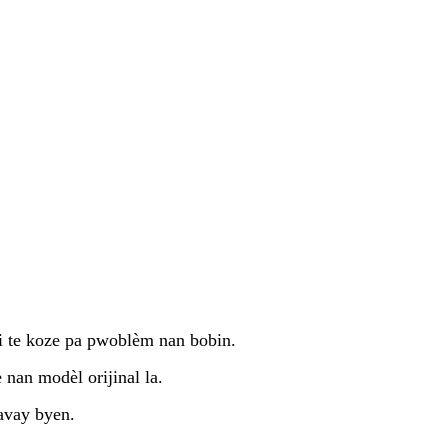
 ki te koze pa pwoblèm nan bobin.
 nan modèl orijinal la.
ravay byen.