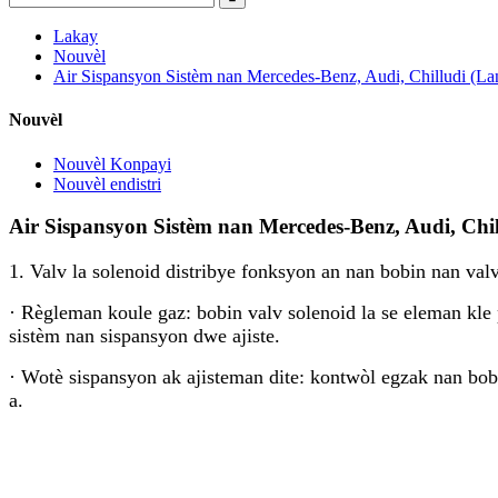
Lakay
Nouvèl
Air Sispansyon Sistèm nan Mercedes-Benz, Audi, Chilludi (Lan
Nouvèl
Nouvèl Konpayi
Nouvèl endistri
Air Sispansyon Sistèm nan Mercedes-Benz, Audi, Chil
1. Valv la solenoid distribye fonksyon an nan bobin nan val
· Règleman koule gaz: bobin valv solenoid la se eleman kle
sistèm nan sispansyon dwe ajiste.
· Wotè sispansyon ak ajisteman dite: kontwòl egzak nan bob
a.