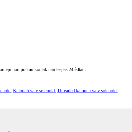
ou epi nou pral an kontak nan lespas 24 èdtan.
lenoid
,
Katouch valv solenoid
,
Threaded katouch valv solenoid
,