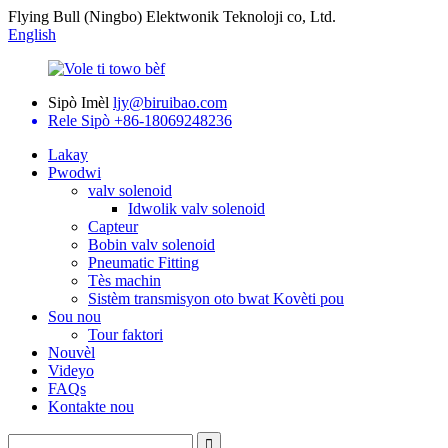
Flying Bull (Ningbo) Elektwonik Teknoloji co, Ltd.
English
Sipò Imèl
ljy@biruibao.com
Rele Sipò
+86-18069248236
Lakay
Pwodwi
valv solenoid
Idwolik valv solenoid
Capteur
Bobin valv solenoid
Pneumatic Fitting
Tès machin
Sistèm transmisyon oto bwat Kovèti pou
Sou nou
Tour faktori
Nouvèl
Videyo
FAQs
Kontakte nou