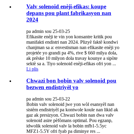
Valv solenoid enèji-efikas: koupe
depans pou plant fabrikasyon nan
2024
pa admin sou 25-03-25
Efikasite enèji te vin yon konsantre kritik pou
manifakti endistri nan 2024. Plizyè faktè kondwi
chanjman sa a: envestisman nan efikasite enèji yo
projetée yo grandi pa 4%, rive $ 660 milya dola,
ak prèske 10 milyon dola travay kounye a sipòte
sektè sa a. Tiyo solenoid enèji-efikas ofri yon ...
Li plis
Chwazi bon bobin valv solenoid pou
bezwen endistriyèl yo
pa admin sou 25-03-22
Bobin valv solenoid jwe yon wòl esansyèl nan
sistèm endistriyèl pa kontwole koule nan likid ak
gaz ak presizyon. Chwazi bobin nan dwa valv
solenoid asire pèfòmans optimal. Pou egzanp,
idwolik solenoid valv la bobin mfb1-5.5yc
MFZ1-5.5Y ofri fyab pa diminye res ...