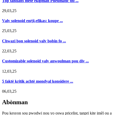
Top tandans mete ekipman Pneumatic thi ...
29,03,25
Valv solenoid enèji-efikas: koupe ...
25,03,25
Chwazi bon solenoid valv bobin fo ...
22,03,25
Customizable solenoid valv anwoulman pou div ...
12,03,25
5 faktè kritik achtè mondyal konsidere ...
06,03,25
Abònman
Pou kesyon sou pwodwi nou yo oswa pricelist, tanpri kite imèl ou a