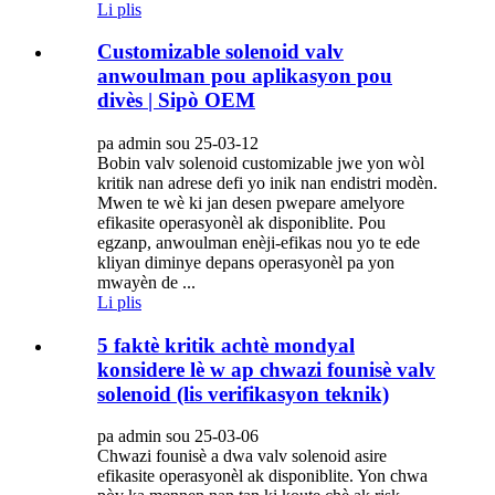
Li plis
Customizable solenoid valv
anwoulman pou aplikasyon pou
divès | Sipò OEM
pa admin sou 25-03-12
Bobin valv solenoid customizable jwe yon wòl
kritik nan adrese defi yo inik nan endistri modèn.
Mwen te wè ki jan desen pwepare amelyore
efikasite operasyonèl ak disponiblite. Pou
egzanp, anwoulman enèji-efikas nou yo te ede
kliyan diminye depans operasyonèl pa yon
mwayèn de ...
Li plis
5 faktè kritik achtè mondyal
konsidere lè w ap chwazi founisè valv
solenoid (lis verifikasyon teknik)
pa admin sou 25-03-06
Chwazi founisè a dwa valv solenoid asire
efikasite operasyonèl ak disponiblite. Yon chwa