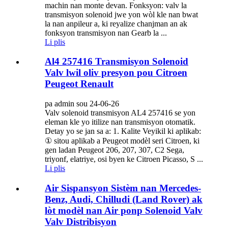
machin nan monte devan. Fonksyon: valv la
transmisyon solenoid jwe yon wòl kle nan bwat
la nan anpileur a, ki reyalize chanjman an ak
fonksyon transmisyon nan Gearb la ...
Li plis
Al4 257416 Transmisyon Solenoid
Valv lwil oliv presyon pou Citroen
Peugeot Renault
pa admin sou 24-06-26
Valv solenoid transmisyon AL4 257416 se yon
eleman kle yo itilize nan transmisyon otomatik.
Detay yo se jan sa a: 1. Kalite Veyikil ki aplikab:
① sitou aplikab a Peugeot modèl seri Citroen, ki
gen ladan Peugeot 206, 207, 307, C2 Sega,
triyonf, elatriye, osi byen ke Citroen Picasso, S ...
Li plis
Air Sispansyon Sistèm nan Mercedes-
Benz, Audi, Chilludi (Land Rover) ak
lòt modèl nan Air ponp Solenoid Valv
Valv Distribisyon