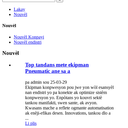
Lakay
Nouvèl
Nouvèl
Nouvèl Konpayi
Nouvèl endistri
Nouvèl
Top tandans mete ekipman
Pneumatic ane sa a
pa admin sou 25-03-29
Ekipman konpwesyon pou jwe yon wòl esansyèl
nan endistri yo pa konekte ak optimize sistèm
konpwesyon yo. Enpòtans yo kouvri sektè
tankou manifakti, swen sante, ak avyon.
Kwasans mache a reflete ogmante automatisation
ak enèji-efikas desen. Innovations, tankou dlo a
...
Li plis