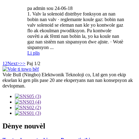
pa admin sou 24-06-18
1. Valv la solenoid distribye fonksyon an nan
bobin nan valv · reglemante koule gaz: bobin nan
valv solenoid se eleman nan kle yo kontwole gaz
flo ak ekoulman pwodiksyon. Pa kontwole
ouvèti a ak fèmti nan bobin la, yo ka koule nan
gaz nan sistèm nan sispansyon dwe ajiste. · Wotè
sispansyon ...
Li plis
1
2
Next>
>>
Paj 1/2
Vole Bull (Ningbo) Elektwonik Teknoloji co, Ltd gen yon ekip
ekselan ki gen plis pase 20 ane eksperyans nan nan konsepsyon ak
devlopman.
Dènye nouvèl