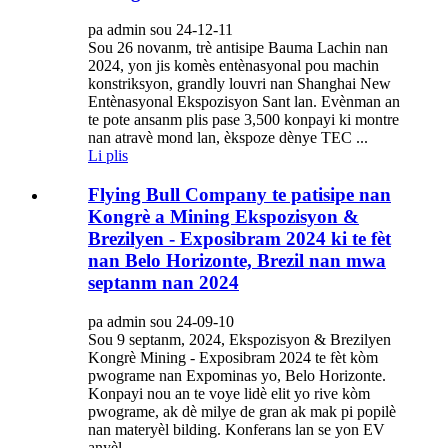
pa admin sou 24-12-11
Sou 26 novanm, trè antisipe Bauma Lachin nan
2024, yon jis komès entènasyonal pou machin
konstriksyon, grandly louvri nan Shanghai New
Entènasyonal Ekspozisyon Sant lan. Evènman an
te pote ansanm plis pase 3,500 konpayi ki montre
nan atravè mond lan, èkspoze dènye TEC ...
Li plis
Flying Bull Company te patisipe nan
Kongrè a Mining Ekspozisyon &
Brezilyen - Exposibram 2024 ki te fèt
nan Belo Horizonte, Brezil nan mwa
septanm nan 2024
pa admin sou 24-09-10
Sou 9 septanm, 2024, Ekspozisyon & Brezilyen
Kongrè Mining - Exposibram 2024 te fèt kòm
pwograme nan Expominas yo, Belo Horizonte.
Konpayi nou an te voye lidè elit yo rive kòm
pwograme, ak dè milye de gran ak mak pi popilè
nan materyèl bilding. Konferans lan se yon EV
anyèl ...