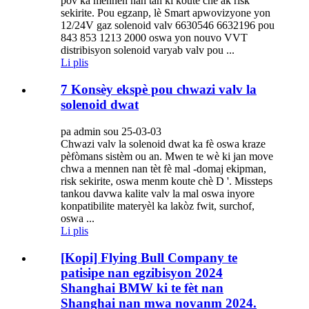
pòv ka mennen nan tan ki koute chè ak risk
sekirite. Pou egzanp, lè Smart apwovizyone yon
12/24V gaz solenoid valv 6630546 6632196 pou
843 853 1213 2000 oswa yon nouvo VVT
distribisyon solenoid varyab valv pou ...
Li plis
7 Konsèy ekspè pou chwazi valv la
solenoid dwat
pa admin sou 25-03-03
Chwazi valv la solenoid dwat ka fè oswa kraze
pèfòmans sistèm ou an. Mwen te wè ki jan move
chwa a mennen nan tèt fè mal -domaj ekipman,
risk sekirite, oswa menm koute chè D '. Missteps
tankou davwa kalite valv la mal oswa inyore
konpatibilite materyèl ka lakòz fwit, surchof,
oswa ...
Li plis
[Kopi] Flying Bull Company te
patisipe nan egzibisyon 2024
Shanghai BMW ki te fèt nan
Shanghai nan mwa novanm 2024.