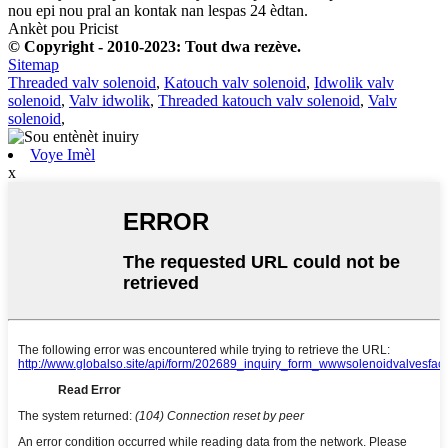
nou epi nou pral an kontak nan lespas 24 èdtan.
Ankèt pou Pricist
© Copyright - 2010-2023: Tout dwa rezève.
Sitemap
Threaded valv solenoid
,
Katouch valv solenoid
,
Idwolik valv
solenoid
,
Valv idwolik
,
Threaded katouch valv solenoid
,
Valv
solenoid
,
Voye Imèl
x