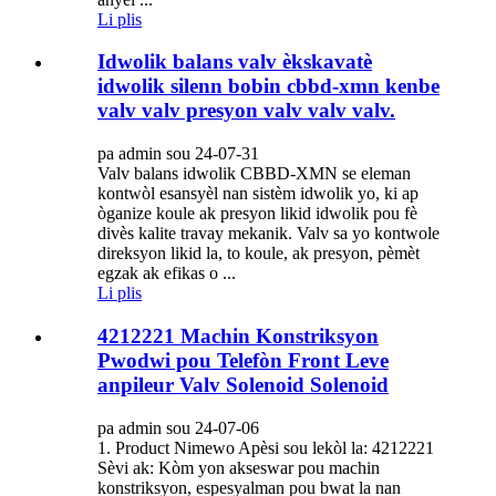
Li plis
Idwolik balans valv èkskavatè
idwolik silenn bobin cbbd-xmn kenbe
valv valv presyon valv valv valv.
pa admin sou 24-07-31
Valv balans idwolik CBBD-XMN se eleman
kontwòl esansyèl nan sistèm idwolik yo, ki ap
òganize koule ak presyon likid idwolik pou fè
divès kalite travay mekanik. Valv sa yo kontwole
direksyon likid la, to koule, ak presyon, pèmèt
egzak ak efikas o ...
Li plis
4212221 Machin Konstriksyon
Pwodwi pou Telefòn Front Leve
anpileur Valv Solenoid Solenoid
pa admin sou 24-07-06
1. Product Nimewo Apèsi sou lekòl la: 4212221
Sèvi ak: Kòm yon akseswar pou machin
konstriksyon, espesyalman pou bwat la nan