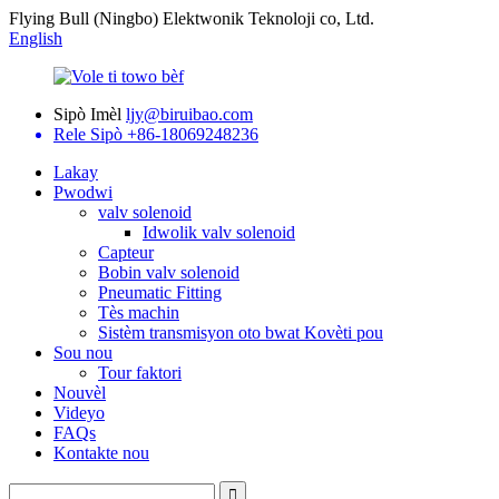
Flying Bull (Ningbo) Elektwonik Teknoloji co, Ltd.
English
Sipò Imèl
ljy@biruibao.com
Rele Sipò
+86-18069248236
Lakay
Pwodwi
valv solenoid
Idwolik valv solenoid
Capteur
Bobin valv solenoid
Pneumatic Fitting
Tès machin
Sistèm transmisyon oto bwat Kovèti pou
Sou nou
Tour faktori
Nouvèl
Videyo
FAQs
Kontakte nou