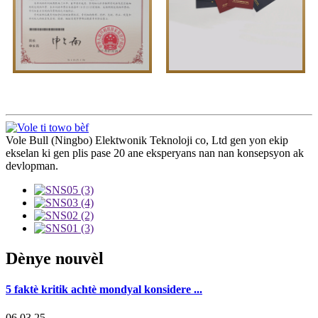
Vole Bull (Ningbo) Elektwonik Teknoloji co, Ltd gen yon ekip
ekselan ki gen plis pase 20 ane eksperyans nan nan konsepsyon ak
devlopman.
Dènye nouvèl
5 faktè kritik achtè mondyal konsidere ...
06,03,25