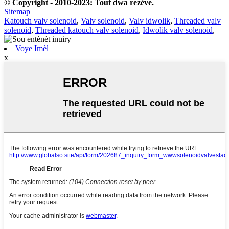
© Copyright - 2010-2023: Tout dwa rezève.
Sitemap
Katouch valv solenoid
,
Valv solenoid
,
Valv idwolik
,
Threaded valv
solenoid
,
Threaded katouch valv solenoid
,
Idwolik valv solenoid
,
Voye Imèl
x