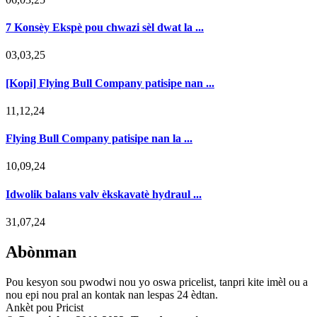
7 Konsèy Ekspè pou chwazi sèl dwat la ...
03,03,25
[Kopi] Flying Bull Company patisipe nan ...
11,12,24
Flying Bull Company patisipe nan la ...
10,09,24
Idwolik balans valv èkskavatè hydraul ...
31,07,24
Abònman
Pou kesyon sou pwodwi nou yo oswa pricelist, tanpri kite imèl ou a
nou epi nou pral an kontak nan lespas 24 èdtan.
Ankèt pou Pricist