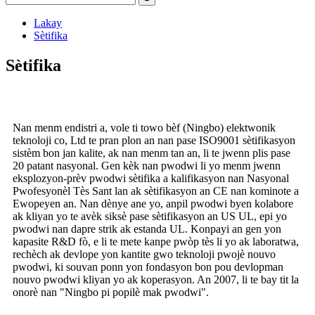
Lakay
Sètifika
Sètifika
Nan menm endistri a, vole ti towo bèf (Ningbo) elektwonik
teknoloji co, Ltd te pran plon an nan pase ISO9001 sètifikasyon
sistèm bon jan kalite, ak nan menm tan an, li te jwenn plis pase
20 patant nasyonal. Gen kèk nan pwodwi li yo menm jwenn
eksplozyon-prèv pwodwi sètifika a kalifikasyon nan Nasyonal
Pwofesyonèl Tès Sant lan ak sètifikasyon an CE nan kominote a
Ewopeyen an. Nan dènye ane yo, anpil pwodwi byen kolabore
ak kliyan yo te avèk siksè pase sètifikasyon an US UL, epi yo
pwodwi nan dapre strik ak estanda UL. Konpayi an gen yon
kapasite R&D fò, e li te mete kanpe pwòp tès li yo ak laboratwa,
rechèch ak devlope yon kantite gwo teknoloji pwojè nouvo
pwodwi, ki souvan ponn yon fondasyon bon pou devlopman
nouvo pwodwi kliyan yo ak koperasyon. An 2007, li te bay tit la
onorè nan "Ningbo pi popilè mak pwodwi".